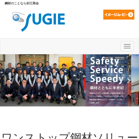
鋼材のことなら杉江商会
Toggl
naviga
Previous
Nex
ワンストップ鋼材ソリュー