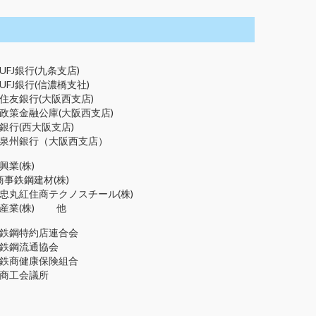
UFJ銀行(九条支店)
UFJ銀行(信濃橋支社)
住友銀行(大阪西支店)
政策金融公庫(大阪西支店)
銀行(西大阪支店)
泉州銀行（大阪西支店）
興業(株)
E商事鉄鋼建材(株)
忠丸紅住商テクノスチール(株)
産業(株) 他
鉄鋼特約店連合会
鉄鋼流通協会
鉄商健康保険組合
商工会議所