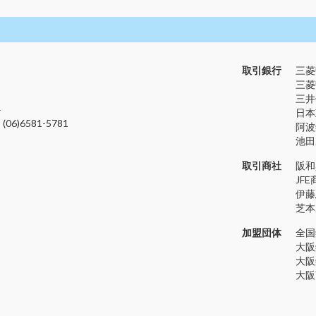
取引銀行
三菱
三菱
三井
4
日本
(06)6581-5781
阿波
池田
取引商社
阪和
JF
伊藤
芝本
加盟団体
全国
大阪
大阪
大阪