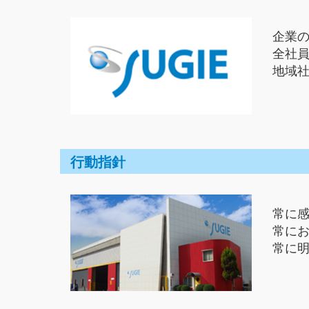
企業
全社
地域
行動指針
常に
常に
常に